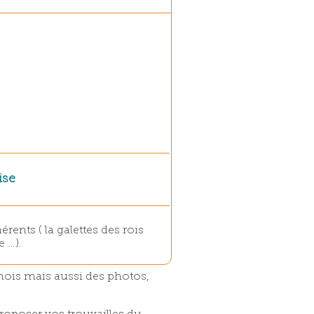
ise
ents ( la galettes des rois
e …).
 mois mais aussi des photos,