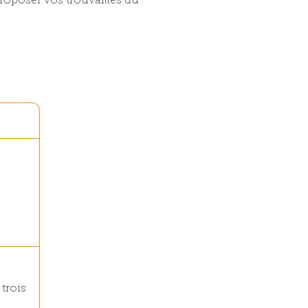
roposer vos trouvailles du
trois