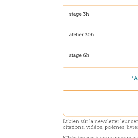
stage 3h
atelier 30h
stage 6h
*
A
Et bien sûr la newsletter leur 
citations, vidéos, poèmes, livres,