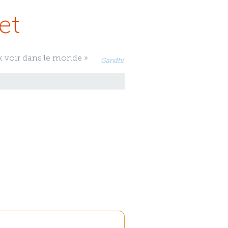
et
x voir dans le monde »
Gandhi