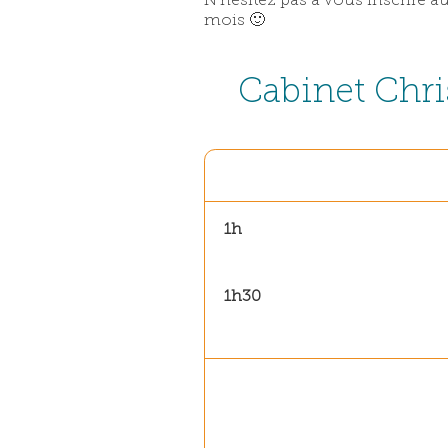
N’hésitez pas à vous inscrire a
mois 🙂
Cabinet Chri
1h
1h30