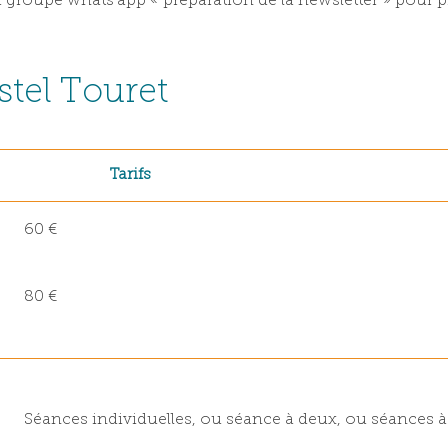
u groupe whats’app « préparation de la newsletter » pour p
stel Touret
Tarifs
60 €
80 €
Séances individuelles, ou séance à deux, ou séances à 